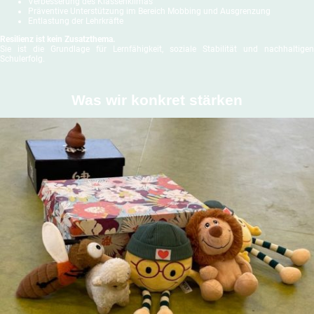
Verbesserung des Klassenklimas
Präventive Unterstützung im Bereich Mobbing und Ausgrenzung
Entlastung der Lehrkräfte
Resilienz ist kein Zusatzthema.
Sie ist die Grundlage für Lernfähigkeit, soziale Stabilität und nachhaltigen
Schulerfolg.
Was wir konkret stärken