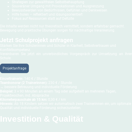
Strategien zur gewaltfreien Selbstbehauptung
Souveräner Umgang mit Provokationen und Ausgrenzung
Bewusstwerden von Bedürfnissen, Gefühlen und Denkweisen
Hilfe holen – reflektiert und lösungsorientiert
Fokus auf Ressourcen statt auf Defizite
Die Inhalte werden nicht nur theoretisch vermittelt, sondern erfahrbar gemacht.
Bewegung und praktische Übungen sorgen für nachhaltige Verankerung.
Jetzt Schulprojekt anfragen
Stärken Sie Ihre Schülerinnen und Schüler in Klarheit, Selbstvertrauen und
Konfliktkompetenz.
Vereinbaren Sie jetzt ein unverbindliches Vorgespräch zur Umsetzung an Ihrer
Schule.
Projektanfrage
Einzeltrainerin:
140 € / Stunde
Teamhonorar (2 Trainerinnen):
230 € / Stunde
→ bessere Betreuung und individuelle Förderung
Beispiel:
3 × 90 Minuten an einem Tag oder aufgeteilt an mehreren Tagen,
Projektwochen, ind. Absprache
Kilometerpauschale ab 15 km:
0,30 € / km
Hinweis:
Ab 18 Kindern setzen wir automatisch zwei Trainerinnen ein, um optimale
Qualität und individuelle Förderung sicherzustellen.
Investition & Qualität