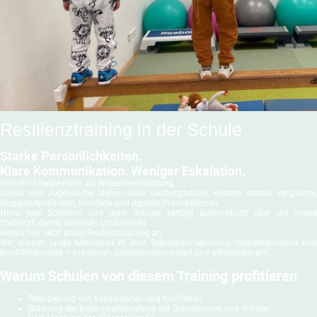
Resilienztraining in der Schule
Starke Persönlichkeiten.
Klare Kommunikation. Weniger Eskalation.
Schule ist heute mehr als Wissensvermittlung.
Kinder und Jugendliche stehen unter Leistungsdruck, erleben soziale Vergleiche,
Gruppendynamiken, Konflikte und digitale Provokationen.
Nicht jede Schülerin und jeder Schüler verfügt automatisch über die innere
Stabilität, damit souverän umzugehen.
Genau hier setzt unser Resilienztraining an.
Wir stärken junge Menschen in ihrer Selbstwahrnehmung, Selbstregulation und
Konfliktfähigkeit – praxisnah, bewegungsorientiert und alltagsrelevant.
Warum Schulen von diesem Training profitieren
Reduzierung von Eskalationen und Konflikten
Stärkung der Eigenverantwortung der Schülerinnen und Schüler