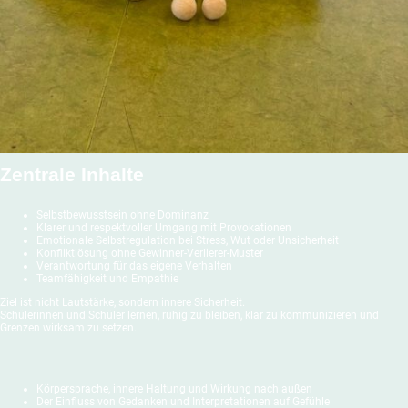
Zentrale Inhalte
Selbstbewusstsein ohne Dominanz
Klarer und respektvoller Umgang mit Provokationen
Emotionale Selbstregulation bei Stress, Wut oder Unsicherheit
Konfliktlösung ohne Gewinner-Verlierer-Muster
Verantwortung für das eigene Verhalten
Teamfähigkeit und Empathie
Ziel ist nicht Lautstärke, sondern innere Sicherheit.
Schülerinnen und Schüler lernen, ruhig zu bleiben, klar zu kommunizieren und
Grenzen wirksam zu setzen.
Körpersprache, innere Haltung und Wirkung nach außen
Der Einfluss von Gedanken und Interpretationen auf Gefühle